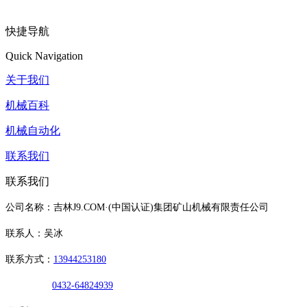
快捷导航
Quick Navigation
关于我们
机械百科
机械自动化
联系我们
联系我们
公司名称：吉林J9.COM·(中国认证)集团矿山机械有限责任公司
联系人：吴冰
联系方式：
13944253180
0432-64824939