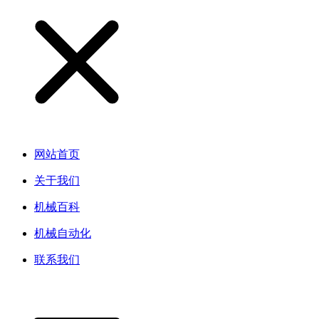
网站首页
关于我们
机械百科
机械自动化
联系我们