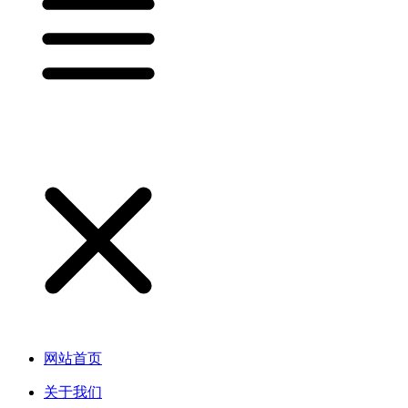
网站首页
关于我们