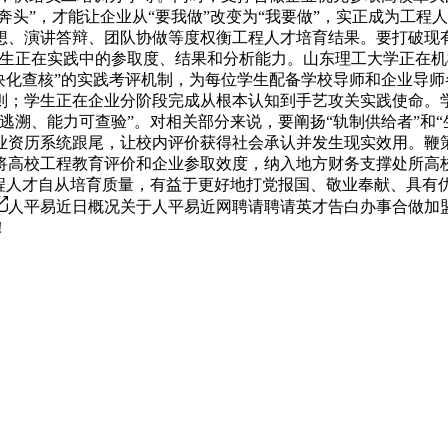
奔头”，才能让企业从“要我做”改变为“我要做”，实正成为工程人
、演讲答辩、团队协做等度权衡工程人才培育结果。要打破现有
学生正在实践中的参取度、结果和分析能力。山东理工大学正在机
块化查核”的实践考评机制，为每位学生配备学校导师和企业导
则；学生正在企业分阶段完成从根本认知到手艺攻关实践使命。
逃溯、能力可查验”。对相关部分来说，要阐扬“轨制供给者”和
业资历系统跟尾，让校内评价获得社会承认并发生现实效用。鞭
将高校工程教育评价和企业参取效度，纳入地方财务支撑处所高
工程人才自从培育质量，有益于更好地打党报国、敬业奉献、具有
人平易近日概况关于人平易近网聘请聘请英才告白办事合做加
！