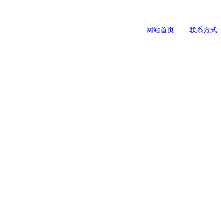
网站首页
|
联系方式