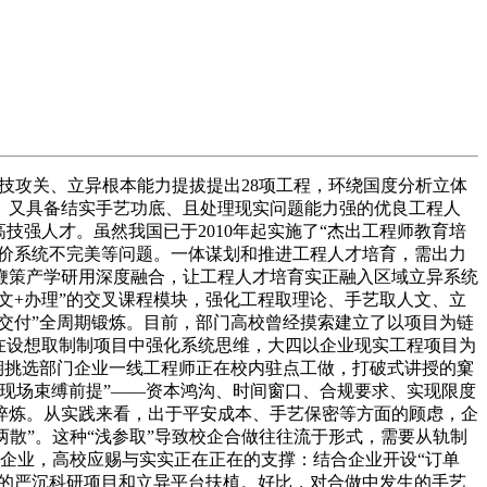
技攻关、立异根本能力提拔提出28项工程，环绕国度分析立体
、又具备结实手艺功底、且处理现实问题能力强的优良工程人
技强人才。虽然我国已于2010年起实施了“杰出工程师教育培
评价系统不完美等问题。一体谋划和推进工程人才培育，需出力
鞭策产学研用深度融合，让工程人才培育实正融入区域立异系统
人文+办理”的交叉课程模块，强化工程取理论、手艺取人文、立
交付”全周期锻炼。目前，部门高校曾经摸索建立了以项目为链
在设想取制制项目中强化系统思维，大四以企业现实工程项目为
期挑选部门企业一线工程师正在校内驻点工做，打破式讲授的窠
现场束缚前提”——资本鸿沟、时间窗口、合规要求、实现限度
淬炼。从实践来看，出于平安成本、手艺保密等方面的顾虑，企
两散”。这种“浅参取”导致校企合做往往流于形式，需要从轨制
育的企业，高校应赐与实实正在正在的支撑：结合企业开设“订单
头的严沉科研项目和立异平台扶植。好比，对合做中发生的手艺