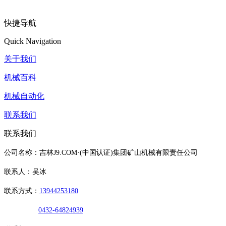
快捷导航
Quick Navigation
关于我们
机械百科
机械自动化
联系我们
联系我们
公司名称：吉林J9.COM·(中国认证)集团矿山机械有限责任公司
联系人：吴冰
联系方式：
13944253180
0432-64824939