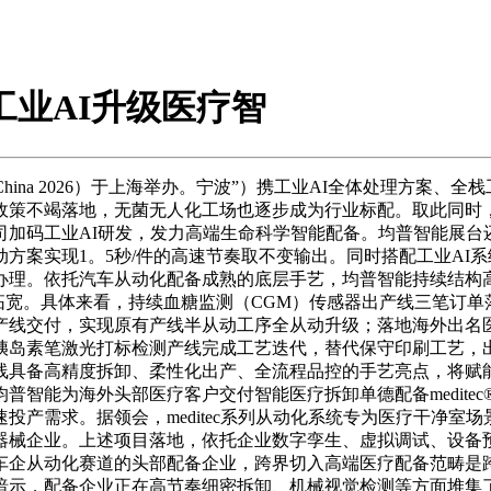
工业AI升级医疗智
hina 2026）于上海举办。宁波”）携工业AI全体处理方案
政策不竭落地，无菌无人化工场也逐步成为行业标配。取此同时
司加码工业AI研发，发力高端生命科学智能配备。均普智能展台
案实现1。5秒/件的高速节奏取不变输出。同时搭配工业AI系统
理。依托汽车从动化配备成熟的底层手艺，均普智能持续结构高
拓宽。具体来看，持续血糖监测（CGM）传感器出产线三笔订单落
产线交付，实现原有产线半从动工序全从动升级；落地海外出名
岛素笔激光打标检测产线完成工艺迭代，替代保守印刷工艺，出产节
线具备高精度拆卸、柔性化出产、全流程品控的手艺亮点，将赋
能为海外头部医疗客户交付智能医疗拆卸单德配备meditec® 
投产需求。据领会，meditec系列从动化系统专为医疗干净室
器械企业。上述项目落地，依托企业数字孪生、虚拟调试、设备预
车企从动化赛道的头部配备企业，跨界切入高端医疗配备范畴是
暗示，配备企业正在高节奏细密拆卸、机械视觉检测等方面堆集