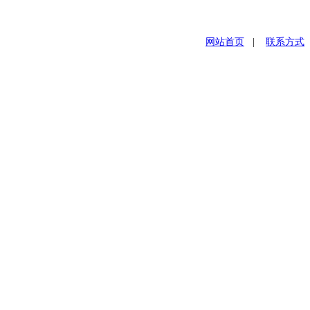
网站首页
|
联系方式