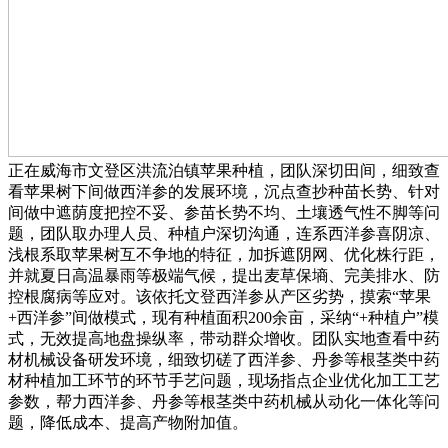
正在威海市文登区洪流泊镇苹果种植，团队深切田间，细致查
看苹果树下间做西洋参的发展环境，沉点查抄种苗长势、针对
间做中遮荫度把控不妥、参苗长势不均、土壤透气性不脚等问
题，团队取办理人员、种植户深切沟通，连系西洋参喜阴凉、
浅根系取苹果树互不争地的特征，加拆遮阴网、优化株行距，
并就夏日高温暴雨等极端气候，提出麦草保墒、完美排水、防
控根腐病等应对。该依托文登西洋参从产区劣势，摸索“苹果
+西洋参”间做模式，现有种植面积200余亩，采纳“+种植户”模
式，无效提高地盘操纵率，带动群众增收。团队实地查看中药
材机械设备研发环境，细致切磋了西洋参、丹参等根茎类中药
材种植加工环节的环节手艺问题，现场指点企业优化加工工艺
参数，帮力西洋参、丹参等根茎类中药机械从动化一体化等问
题，降低成本、提高产物附加值。