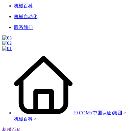
机械百科
机械自动化
联系我们
J9.COM·(中国认证)集团
>
机械百科
>
机械百科