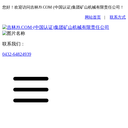
您好！欢迎访问吉林J9.COM·(中国认证)集团矿山机械有限责任公司！
网站首页
|
联系方式
联系我们：
0432-64824939