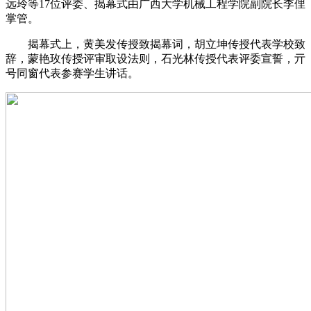
远玲等17位评委、揭幕式由广西大学机械工程学院副院长李俚
掌管。
揭幕式上，黄美发传授致揭幕词，胡立坤传授代表学校致
辞，蒙艳玫传授评审取设法则，石光林传授代表评委宣誓，亓
号同窗代表参赛学生讲话。