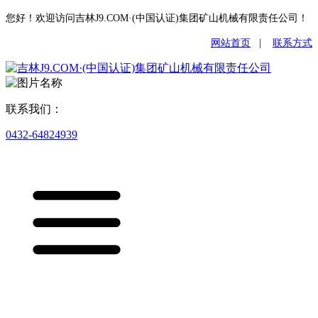
您好！欢迎访问吉林J9.COM·(中国认证)集团矿山机械有限责任公司！
网站首页
|
联系方式
联系我们：
0432-64824939