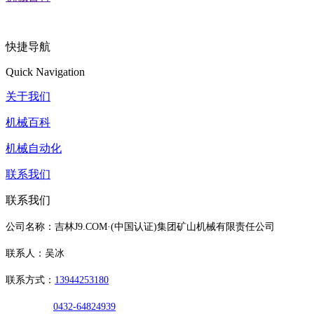
快捷导航
Quick Navigation
关于我们
机械百科
机械自动化
联系我们
联系我们
公司名称：吉林J9.COM·(中国认证)集团矿山机械有限责任公司
联系人：吴冰
联系方式：
13944253180
0432-64824939