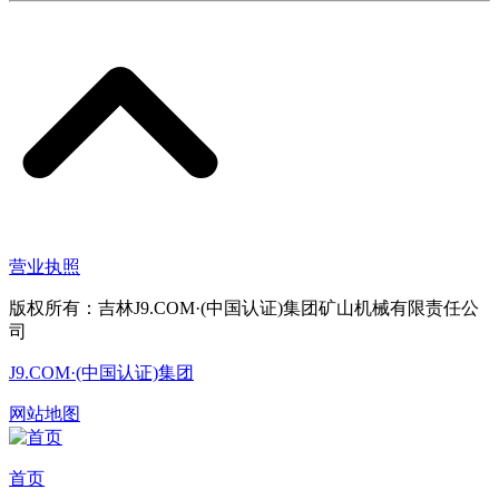
营业执照
版权所有：吉林J9.COM·(中国认证)集团矿山机械有限责任公
司
J9.COM·(中国认证)集团
网站地图
首页