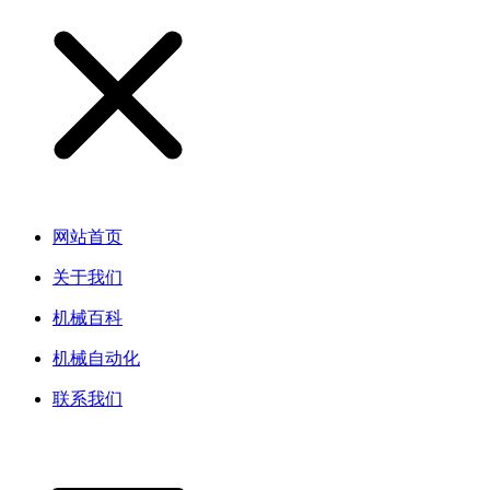
网站首页
关于我们
机械百科
机械自动化
联系我们