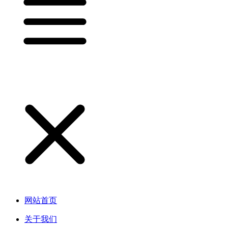
网站首页
关于我们