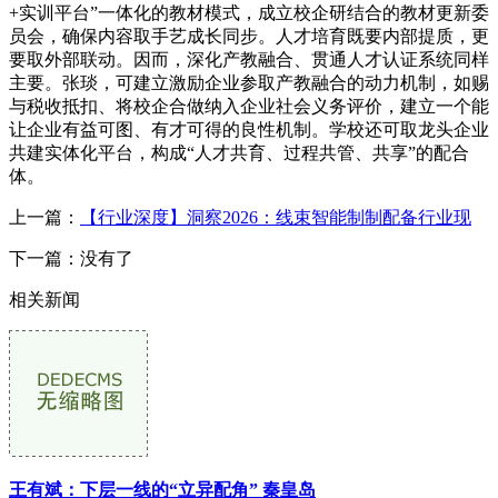
+实训平台”一体化的教材模式，成立校企研结合的教材更新委
员会，确保内容取手艺成长同步。人才培育既要内部提质，更
要取外部联动。因而，深化产教融合、贯通人才认证系统同样
主要。张琰，可建立激励企业参取产教融合的动力机制，如赐
与税收抵扣、将校企合做纳入企业社会义务评价，建立一个能
让企业有益可图、有才可得的良性机制。学校还可取龙头企业
共建实体化平台，构成“人才共育、过程共管、共享”的配合
体。
上一篇：
【行业深度】洞察2026：线束智能制制配备行业现
下一篇：没有了
相关新闻
王有斌：下层一线的“立异配角” 秦皇岛