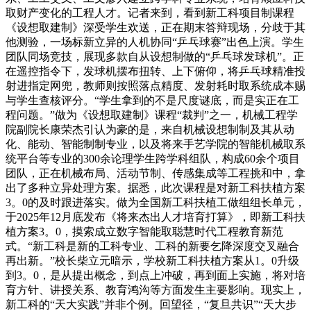
取财产变化的工程人才。记者来到，看到新工科项目制课程
《设想取建制》深受学生欢送，正在期末答辩现场，分歧于其
他测验，一场标新立异的人机协同“乒乓球赛”出色上演。学生
团队同场竞技，展现多款自从设想制做的“乒乓球发球机”。正
在遥控指令下，发球机摆布扭转、上下俯仰，将乒乓球精准投
射进指定网兜，教师则按照落点精度、发射耗时取系统成本赐
与学生查核评分。“学生拿到的不是尺度谜底，而是实正在工
程问题。”做为《设想取建制》课程“裁判”之一，机械工程学
院副院长康荣杰引认为豪的是，来自机械设想制制及其从动
化、能动、智能制制专业，以及将来手艺学院的智能机械取系
统平台等专业的300余论理学生跨学科组队，构成60余个项目
团队，正在机械布局、活动节制、传感集成等工程挑和中，拿
出了多种立异处理方案。据悉，此次课程是对新工科扶植方案
3。0的及时跟进落实。做为全国新工科扶植工做组组长单元，
于2025年12月底发布《将来杰出人才培育打算》，即新工科扶
植方案3。0，摸索成立数字智能取聪慧时代工程教育新范
式。“新工科是新的工科专业、工科的新要乞降深度交叉融合
再出新。”校长柴立元暗示，学校新工科扶植方案从1。0升级
到3。0，是从提出概念，到点上冲破，再到面上实施，将对培
育方针、讲授关系、教育鸿沟等方面发生主要影响。现实上，
新工科的“天大实践”并非个例。回望径，“复旦共识”“天大步