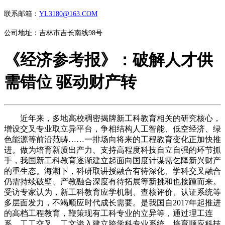
联系邮箱：
YL3180@163.COM
公司地址：吉林市吉长南线98号
《经济参考报》：破解人才供
需错位 驱动财产转
近年来，多地高校稠密揭牌新工科教育相关的研究核心，
增设交叉专业取立异平台，争相结构人工智能、低空经济、绿
色能源等前沿范畴……一排场向将来的工程教育变化正加快推
进。做为培育新质出产力、支持高程度科技自立自强的环节抓
手，我国新工科教育逐渐建立起面向国度计谋需乞降新兴财产
的重生态。海潮下，科研取讲授融合有待深化、学科交叉融合
仍需持续破壁、产教融合深度有待拓展等新挑和也接踵而来。
受访专家认为，新工科教育应学机制、查核评价、认证系统等
多层面发力，不竭顺应时代成长需要。是我国自2017年起推进
的高档工程教育，鞭策现有工科专业的立异等，通过理工连
系、工工交叉、工文渗入建立跨学科专业系统，培育顺应科技