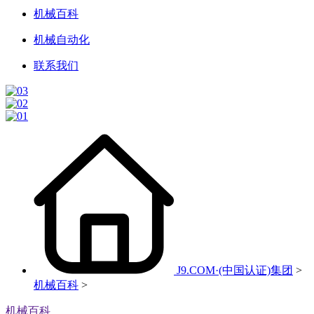
机械百科
机械自动化
联系我们
J9.COM·(中国认证)集团
>
机械百科
>
机械百科