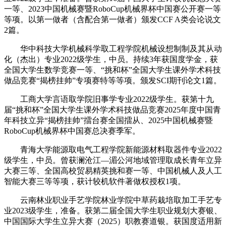
一等、2023中国机械赛暨RoboCup机械界杯中国赛公开赛一等
等项。以第一做者（含配合第一做者）颁发CCF A类会论说文
2篇。
华中科技大学机械科学取工程学院机械设想制制及其从动
化（杰出）专业2022级学生，中员。持续3年获国度学金，获
全国大学生数学竞赛一等、“挑和杯”全国大学生课外学术科技
做品竞赛“揭榜挂帅”专项赛特等等项。颁发SCI期刊论文1篇。
工商大学言语取学院旧事学专业2022级学生。获第十九
届“挑和杯”全国大学生课外学术科技做品竞赛2025年度中国青
年科技立异“揭榜挂帅”擂台赛全国擂从、2025中国机械赛暨
RoboCup机械界杯中国赛总决赛季军。
青海大学能源取电气工程学院新能源材料取器件专业2022
级学生，中员。曾获澜沧江—湄公河地域管理取成长青年立异
大赛三等、全国高校贸易精英挑和赛一等、中国机械人及人工
智能大赛三等等项，获计较机软件著做权授权1项。
云南林业职业手艺学院林业学院中草药栽培取加工手艺专
业2023级学生，准备。获第二届全国大学生职业规划大赛银、
中国国际大学生立异大赛（2025）职教赛道银。获国度适用新