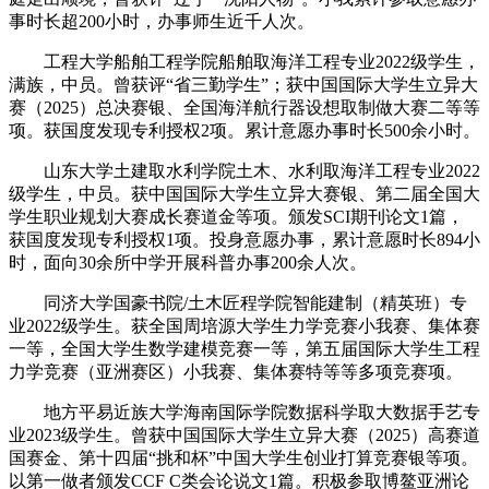
事时长超200小时，办事师生近千人次。
工程大学船舶工程学院船舶取海洋工程专业2022级学生，
满族，中员。曾获评“省三勤学生”；获中国国际大学生立异大
赛（2025）总决赛银、全国海洋航行器设想取制做大赛二等等
项。获国度发现专利授权2项。累计意愿办事时长500余小时。
山东大学土建取水利学院土木、水利取海洋工程专业2022
级学生，中员。获中国国际大学生立异大赛银、第二届全国大
学生职业规划大赛成长赛道金等项。颁发SCI期刊论文1篇，
获国度发现专利授权1项。投身意愿办事，累计意愿时长894小
时，面向30余所中学开展科普办事200余人次。
同济大学国豪书院/土木匠程学院智能建制（精英班）专
业2022级学生。获全国周培源大学生力学竞赛小我赛、集体赛
一等，全国大学生数学建模竞赛一等，第五届国际大学生工程
力学竞赛（亚洲赛区）小我赛、集体赛特等等多项竞赛项。
地方平易近族大学海南国际学院数据科学取大数据手艺专
业2023级学生。曾获中国国际大学生立异大赛（2025）高赛道
国赛金、第十四届“挑和杯”中国大学生创业打算竞赛银等项。
以第一做者颁发CCF C类会论说文1篇。积极参取博鳌亚洲论