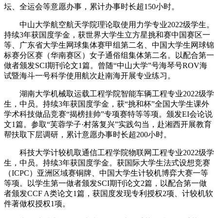
坛、全运会等意愿办事，累计办事时长超150小时。
中山大学航空航天学院理论取使用力学专业2022级学生。
持续3年获国度学金，获世界大学生立方星挑和赛中国赛区一
等、广东省大学生网球集体赛甲组第二名、中国大学生网球锦
标赛分区赛（华南赛区）女子通俗组集体第二名。以配合第一
做者颁发SCI期刊论文1篇。曾随“中山大学”号海琴号ROV海
试暨海斗一号科学使用航次赴南海开展专业练习。
湖南大学机械取运载工程学院智能车辆工程专业2022级学
生，中员。持续3年获国度学金，获“挑和杯”全国大学生课外
学术科技做品竞赛“揭榜挂帅”专项赛特等等项。颁发EI会论说
文1篇。参取“芙蓉学子·村落复兴”实践勾当，赴湘西开展教育
帮扶取下层调研，累计意愿办事时长超200小时。
科技大学计较机取通信工程学院物联网工程专业2022级学
生，中员。持续3年获国度学金。获国际大学生法式设想竞赛
（ICPC）亚洲区域赛铜牌、中国大学生计较机博弈大赛一等
等项。以学生第一做者颁发SCI期刊论文2篇，以配合第一做
者颁发CCF A类论文1篇，获国度发现专利授权2项、计较机软
件著做权授权1项。