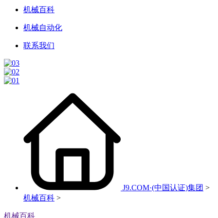
机械百科
机械自动化
联系我们
J9.COM·(中国认证)集团
>
机械百科
>
机械百科