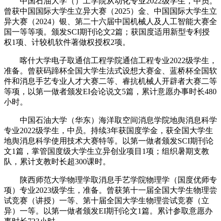
中国石油大学（）工学院从动化专业2022级学生，中员。
曾获中国国际大学生立异大赛（2025）金、中国国际大学生立
异大赛（2024）银、第二十六届中国机械人及人工智能大赛全
国一等等项。颁发SCI期刊论文2篇；获国度适用新型专利授
权1项、计较机软件著做权授权2项。
喀什大学电子取通信工程学院通信工程专业2022级学生，
准备。曾获码蹄杯全国大学生法式设想大赛金、蓝桥杯全国软
件和消息手艺专业人才大赛二等、睿抗机械人开辟者大赛二等
等项，以第一做者颁发EI会论说文5篇，累计意愿办事时长480
小时。
中国石油大学（华东）海洋取空间消息学院地舆消息科学
专业2022级学生，中员。持续3年获国度学金，获全国大学生
地舆消息科学使用技术大赛特等。以第一做者颁发SCI期刊论
文1篇，掌管国度级大学生立异创业项目1项；组织暑期支教
队，累计支教时长超300课时。
陕西师范大学物理学取消息手艺学院物理学（国度优师专
项）专业2023级学生，准备。曾获第十一届全国大学生物理尝
试竞赛（讲授）一等、第十届全国大学生物理尝试竞赛（立
异）一等。以第一做者颁发EI期刊论文1篇。累计参取意愿办