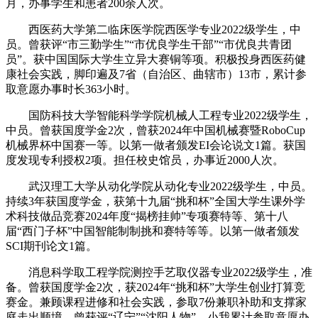
月，办事学生和患者200余人次。
西医药大学第二临床医学院西医学专业2022级学生，中
员。曾获评“市三勤学生”“市优良学生干部”“市优良共青团
员”。获中国国际大学生立异大赛铜等项。积极投身西医药健
康社会实践，脚印遍及7省（自治区、曲辖市）13市，累计参
取意愿办事时长363小时。
国防科技大学智能科学学院机械人工程专业2022级学生，
中员。曾获国度学金2次，曾获2024年中国机械赛暨RoboCup
机械界杯中国赛一等。以第一做者颁发EI会论说文1篇。获国
度发现专利授权2项。担任校史馆员，办事近2000人次。
武汉理工大学从动化学院从动化专业2022级学生，中员。
持续3年获国度学金，获第十九届“挑和杯”全国大学生课外学
术科技做品竞赛2024年度“揭榜挂帅”专项赛特等、第十八
届“西门子杯”中国智能制制挑和赛特等等。以第一做者颁发
SCI期刊论文1篇。
消息科学取工程学院测控手艺取仪器专业2022级学生，准
备。曾获国度学金2次，获2024年“挑和杯”大学生创业打算竞
赛金。兼顾课程进修和社会实践，参取7份兼职补助和支撑家
庭走出顺境，曾获评“辽宁”“沈阳人物”。小我累计参取意愿办