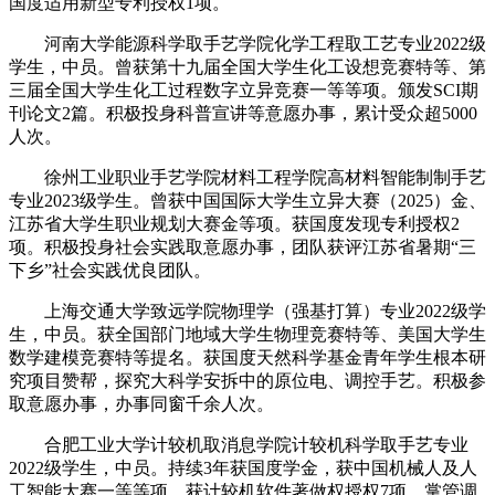
国度适用新型专利授权1项。
河南大学能源科学取手艺学院化学工程取工艺专业2022级
学生，中员。曾获第十九届全国大学生化工设想竞赛特等、第
三届全国大学生化工过程数字立异竞赛一等等项。颁发SCI期
刊论文2篇。积极投身科普宣讲等意愿办事，累计受众超5000
人次。
徐州工业职业手艺学院材料工程学院高材料智能制制手艺
专业2023级学生。曾获中国国际大学生立异大赛（2025）金、
江苏省大学生职业规划大赛金等项。获国度发现专利授权2
项。积极投身社会实践取意愿办事，团队获评江苏省暑期“三
下乡”社会实践优良团队。
上海交通大学致远学院物理学（强基打算）专业2022级学
生，中员。获全国部门地域大学生物理竞赛特等、美国大学生
数学建模竞赛特等提名。获国度天然科学基金青年学生根本研
究项目赞帮，探究大科学安拆中的原位电、调控手艺。积极参
取意愿办事，办事同窗千余人次。
合肥工业大学计较机取消息学院计较机科学取手艺专业
2022级学生，中员。持续3年获国度学金，获中国机械人及人
工智能大赛一等等项，获计较机软件著做权授权7项。掌管调