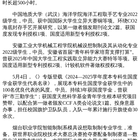
时长超500小时。
中国地质大学（武汉）海洋学院海洋工程取手艺专业2022
级学生，中员。获中国国际大学生立异大赛铜等项。环绕CO2
海底封存手艺开展研究，以第一做者颁发期刊论文2篇。获国
度发现专利授权1项、国度适用新型专利授权2项。
安徽工业大学机械工程学院机械设想制制及其从动化专业
2022级学生，中员。安徽省首届“青年科学家培育支撑打算”。
曾获2025年中国大学生工程实践取立异能力大赛特等等项。获
国度适用新型专利授权2项、计较机软件著做权授权2项。
5月4日，《》专版登载《2024—2025学年度本专科生国度
学金获学生代表名录》，展现本专科生国度学金获学生中的
100名优良代表的风度。中员。持续3年获国度学金，曾获
评“市三勤学生”；获国度天然科学基金青年学生根本研究项目
赞帮。以配合第一做者颁发CCF A类会论说文1篇。投身意愿
办事，担任校国旗护卫队队员，入队一年累计施行升旗使命30
余次。
烟台职业学院智能制制系模具设想取制制专业学生，准
备。获世界职业院校技术大赛总决赛抢夺赛配备制制赛道—数