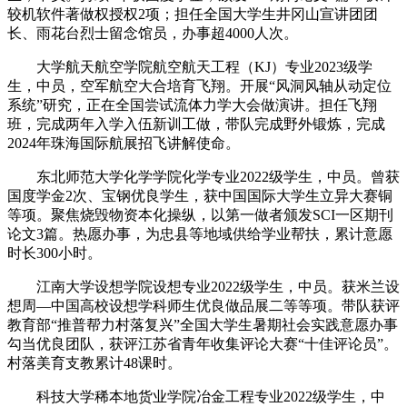
较机软件著做权授权2项；担任全国大学生井冈山宣讲团团
长、雨花台烈士留念馆员，办事超4000人次。
大学航天航空学院航空航天工程（KJ）专业2023级学
生，中员，空军航空大合培育飞翔。开展“风洞风轴从动定位
系统”研究，正在全国尝试流体力学大会做演讲。担任飞翔
班，完成两年入学入伍新训工做，带队完成野外锻炼，完成
2024年珠海国际航展招飞讲解使命。
东北师范大学化学学院化学专业2022级学生，中员。曾获
国度学金2次、宝钢优良学生，获中国国际大学生立异大赛铜
等项。聚焦烧毁物资本化操纵，以第一做者颁发SCI一区期刊
论文3篇。热愿办事，为忠县等地域供给学业帮扶，累计意愿
时长300小时。
江南大学设想学院设想专业2022级学生，中员。获米兰设
想周—中国高校设想学科师生优良做品展二等等项。带队获评
教育部“推普帮力村落复兴”全国大学生暑期社会实践意愿办事
勾当优良团队，获评江苏省青年收集评论大赛“十佳评论员”。
村落美育支教累计48课时。
科技大学稀本地货业学院冶金工程专业2022级学生，中