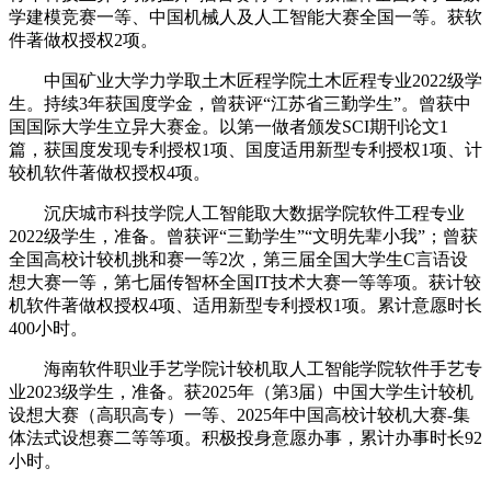
学建模竞赛一等、中国机械人及人工智能大赛全国一等。获软
件著做权授权2项。
中国矿业大学力学取土木匠程学院土木匠程专业2022级学
生。持续3年获国度学金，曾获评“江苏省三勤学生”。曾获中
国国际大学生立异大赛金。以第一做者颁发SCI期刊论文1
篇，获国度发现专利授权1项、国度适用新型专利授权1项、计
较机软件著做权授权4项。
沉庆城市科技学院人工智能取大数据学院软件工程专业
2022级学生，准备。曾获评“三勤学生”“文明先辈小我”；曾获
全国高校计较机挑和赛一等2次，第三届全国大学生C言语设
想大赛一等，第七届传智杯全国IT技术大赛一等等项。获计较
机软件著做权授权4项、适用新型专利授权1项。累计意愿时长
400小时。
海南软件职业手艺学院计较机取人工智能学院软件手艺专
业2023级学生，准备。获2025年（第3届）中国大学生计较机
设想大赛（高职高专）一等、2025年中国高校计较机大赛-集
体法式设想赛二等等项。积极投身意愿办事，累计办事时长92
小时。