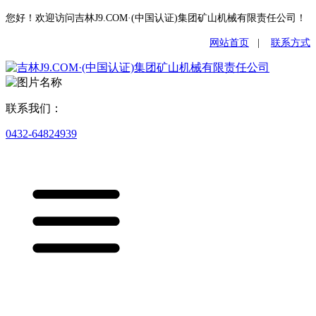
您好！欢迎访问吉林J9.COM·(中国认证)集团矿山机械有限责任公司！
网站首页
|
联系方式
联系我们：
0432-64824939