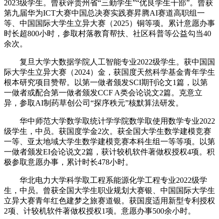
2023级学生。曾获评贵州省“三勤学生”“优良学生干部”。曾获
第九届华为ICT大赛中国总决赛实践赛昇腾AI赛道高职组一
等、中国国际大学生立异大赛（2025）铜等项。累计意愿办事
时长超800小时，参取村落教育帮扶、社区科普等公益勾当40
余次。
复旦大学大数据学院人工智能专业2022级学生。获中国国
际大学生立异大赛（2024）金，获国度天然科学基金青年学生
根本研究项目赞帮。以第一做者颁发SCI期刊论文1篇，以第
一做者或配合第一做者颁发CCF A类会论说文2篇。克意立
异，参取AI制药草创公司“探序秩元”核默算法研发。
华中师范大学数学取统计学学院数学取使用数学专业2022
级学生，中员。获国度学金2次。获全国大学生数学建模竞赛
一等、亚太地域大学生数学建模竞赛本科生组一等等项。以第
一做者颁发EI会论说文2篇，获计较机软件著做权授权4项。积
极参取意愿办事，累计时长478小时。
华北电力大学科学取工程系能源化学工程专业2022级学
生，中员。曾获全国大学生职业规划大赛银、中国国际大学生
立异大赛青年红色建梦之旅赛道银。获国度适用新型专利授权
2项、计较机软件著做权授权1项。意愿办事500余小时。