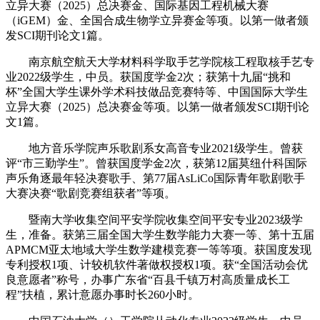
立异大赛（2025）总决赛金、国际基因工程机械大赛
（iGEM）金、全国合成生物学立异赛金等项。以第一做者颁
发SCI期刊论文1篇。
南京航空航天大学材料科学取手艺学院核工程取核手艺专
业2022级学生，中员。获国度学金2次；获第十九届“挑和
杯”全国大学生课外学术科技做品竞赛特等、中国国际大学生
立异大赛（2025）总决赛金等项。以第一做者颁发SCI期刊论
文1篇。
地方音乐学院声乐歌剧系女高音专业2021级学生。曾获
评“市三勤学生”。曾获国度学金2次，获第12届莫纽什科国际
声乐角逐最年轻决赛歌手、第77届AsLiCo国际青年歌剧歌手
大赛决赛“歌剧竞赛组获者”等项。
暨南大学收集空间平安学院收集空间平安专业2023级学
生，准备。获第三届全国大学生数学能力大赛一等、第十五届
APMCM亚太地域大学生数学建模竞赛一等等项。获国度发现
专利授权1项、计较机软件著做权授权1项。获“全国活动会优
良意愿者”称号，办事广东省“百县千镇万村高质量成长工
程”扶植，累计意愿办事时长260小时。