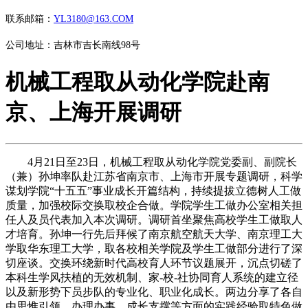
联系邮箱：
YL3180@163.COM
公司地址：吉林市吉长南线98号
机械工程取从动化学院赴南
京、上海开展调研
4月21日至23日，机械工程取从动化学院党委副、副院长
（兼）孙坤率队赴江苏省南京市、上海市开展专题调研，科学
谋划学院“十五五”事业成长开篇结构，持续提拔立德树人工做
质量，加强校际交换取校企合做。学院学生工做办公室相关担
任人及员代表加入本次调研。调研首坐聚焦高校学生工做取人
才培育。孙坤一行先后拜候了南京航空航天大学、南京理工大
学取华东理工大学，取各校相关学院及学生工做部分进行了深
切座谈。交换环绕新时代高校育人环节议题展开，沉点切磋了
本科生学风扶植的无效机制、家-校-社协同育人系统的建立径
以及新形势下员步队的专业化、职业化成长。两边分享了各自
由思惟引领、办理办事、成长支撑等方面的实践经验取特色做