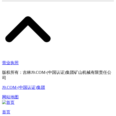
营业执照
版权所有：吉林J9.COM·(中国认证)集团矿山机械有限责任公
司
J9.COM·(中国认证)集团
网站地图
首页