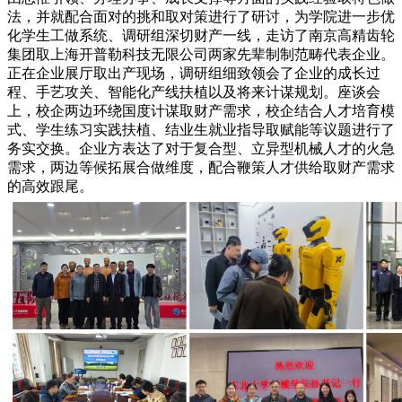
法，并就配合面对的挑和取对策进行了研讨，为学院进一步优
化学生工做系统、调研组深切财产一线，走访了南京高精齿轮
集团取上海开普勒科技无限公司两家先辈制制范畴代表企业。
正在企业展厅取出产现场，调研组细致领会了企业的成长过
程、手艺攻关、智能化产线扶植以及将来计谋规划。座谈会
上，校企两边环绕国度计谋取财产需求，校企结合人才培育模
式、学生练习实践扶植、结业生就业指导取赋能等议题进行了
务实交换。企业方表达了对于复合型、立异型机械人才的火急
需求，两边等候拓展合做维度，配合鞭策人才供给取财产需求
的高效跟尾。