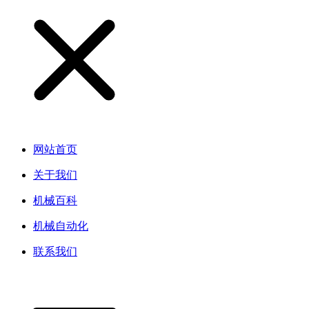
网站首页
关于我们
机械百科
机械自动化
联系我们