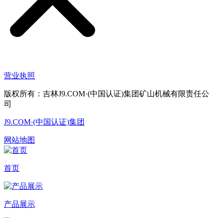
营业执照
版权所有：吉林J9.COM·(中国认证)集团矿山机械有限责任公
司
J9.COM·(中国认证)集团
网站地图
首页
产品展示