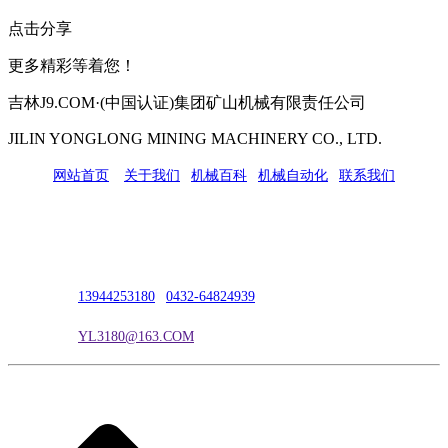
点击分享
更多精彩等着您！
吉林J9.COM·(中国认证)集团矿山机械有限责任公司
JILIN YONGLONG MINING MACHINERY CO., LTD.
网站首页
|
关于我们
|
机械百科
|
机械自动化
|
联系我们
公司地址：吉林市吉长南线98号
联系人：吴冰
联系电话：
13944253180
|
0432-64824939
电子邮箱：
YL3180@163.COM