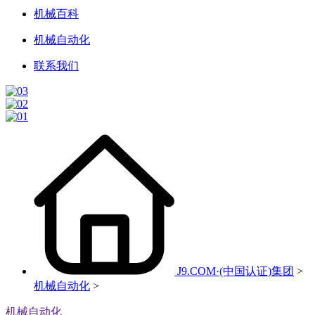
机械百科
机械自动化
联系我们
J9.COM·(中国认证)集团
>
机械自动化
>
机械自动化