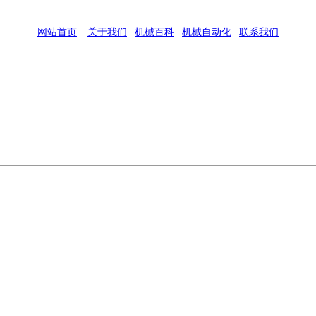
网站首页
|
关于我们
|
机械百科
|
机械自动化
|
联系我们