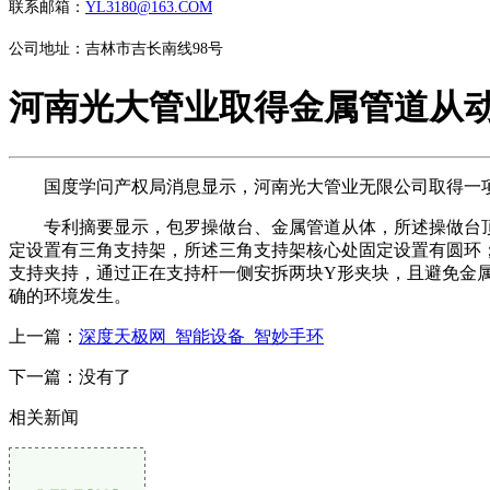
联系邮箱：
YL3180@163.COM
公司地址：吉林市吉长南线98号
河南光大管业取得金属管道从
国度学问产权局消息显示，河南光大管业无限公司取得一项名为“
专利摘要显示，包罗操做台、金属管道从体，所述操做台顶
定设置有三角支持架，所述三角支持架核心处固定设置有圆环
支持夹持，通过正在支持杆一侧安拆两块Y形夹块，且避免金
确的环境发生。
上一篇：
深度天极网_智能设备_智妙手环
下一篇：没有了
相关新闻