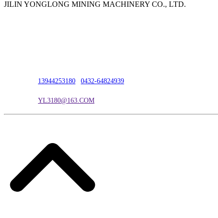
JILIN YONGLONG MINING MACHINERY CO., LTD.
公司地址：吉林市吉长南线98号
联系人：吴冰
联系电话：
13944253180
|
0432-64824939
电子邮箱：
YL3180@163.COM