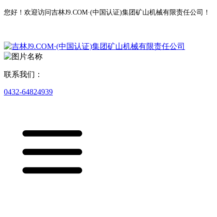
您好！欢迎访问吉林J9.COM·(中国认证)集团矿山机械有限责任公司！
联系我们：
0432-64824939