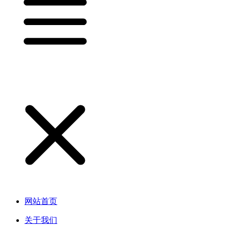
网站首页
关于我们