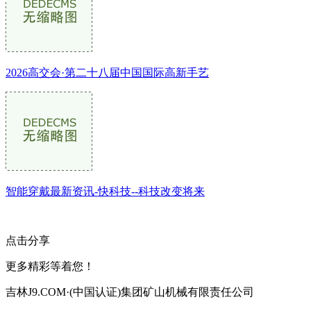
2026高交会·第二十八届中国国际高新手艺
智能穿戴最新资讯-快科技--科技改变将来
点击分享
更多精彩等着您！
吉林J9.COM·(中国认证)集团矿山机械有限责任公司