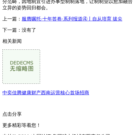
分范畴，因地制宜引进办事型制制落地，让制制业以愈加融合
立异的姿势回归都会。
上一篇：
服膺嘱托·十年答卷·系列报道④丨自从培育 拔尖
下一篇：没有了
相关新闻
中奕佳腾健康财产西南运营核心首场招商
点击分享
更多精彩等着您！