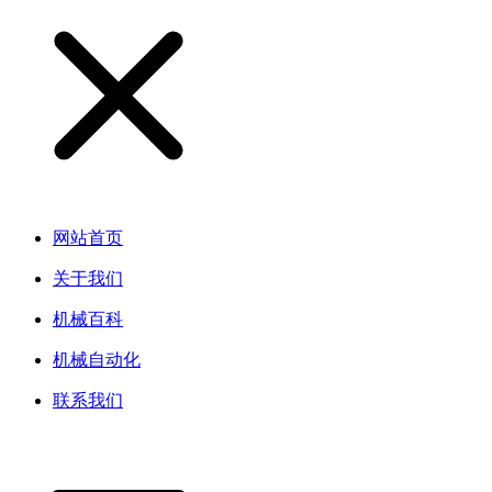
网站首页
关于我们
机械百科
机械自动化
联系我们