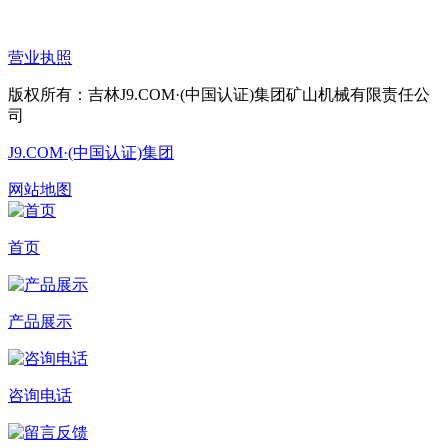
营业执照
版权所有：吉林J9.COM·(中国认证)集团矿山机械有限责任公
司
J9.COM·(中国认证)集团
网站地图
首页
产品展示
咨询电话