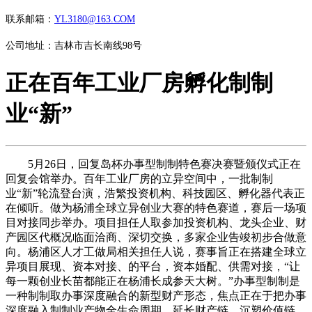
联系邮箱：
YL3180@163.COM
公司地址：吉林市吉长南线98号
正在百年工业厂房孵化制制
业“新”
5月26日，回复岛杯办事型制制特色赛决赛暨颁仪式正在
回复会馆举办。百年工业厂房的立异空间中，一批制制
业“新”轮流登台演，浩繁投资机构、科技园区、孵化器代表正
在倾听。做为杨浦全球立异创业大赛的特色赛道，赛后一场项
目对接同步举办。项目担任人取参加投资机构、龙头企业、财
产园区代概况临面洽商、深切交换，多家企业告竣初步合做意
向。杨浦区人才工做局相关担任人说，赛事旨正在搭建全球立
异项目展现、资本对接、的平台，资本婚配、供需对接，“让
每一颗创业长苗都能正在杨浦长成参天大树。”办事型制制是
一种制制取办事深度融合的新型财产形态，焦点正在于把办事
深度融入制制业产物全生命周期，延长财产链、沉塑价值链、