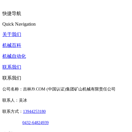
快捷导航
Quick Navigation
关于我们
机械百科
机械自动化
联系我们
联系我们
公司名称：吉林J9.COM·(中国认证)集团矿山机械有限责任公司
联系人：吴冰
联系方式：
13944253180
0432-64824939