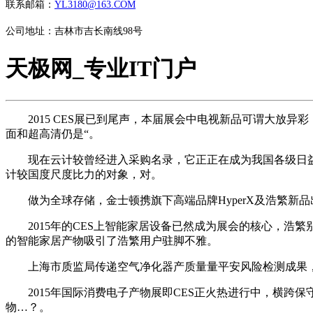
联系邮箱：
YL3180@163.COM
公司地址：吉林市吉长南线98号
天极网_专业IT门户
2015 CES展已到尾声，本届展会中电视新品可谓大放异彩
面和超高清仍是“。
现在云计较曾经进入采购名录，它正正在成为我国各级日益青
计较国度尺度比力的对象，对。
做为全球存储，金士顿携旗下高端品牌HyperX及浩繁新品出
2015年的CES上智能家居设备已然成为展会的核心，浩
的智能家居产物吸引了浩繁用户驻脚不雅。
上海市质监局传递空气净化器产质量量平安风险检测成果，
2015年国际消费电子产物展即CES正火热进行中，横跨保守
物…？。