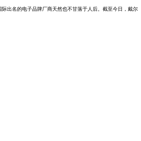
国际出名的电子品牌厂商天然也不甘落于人后。截至今日，戴尔