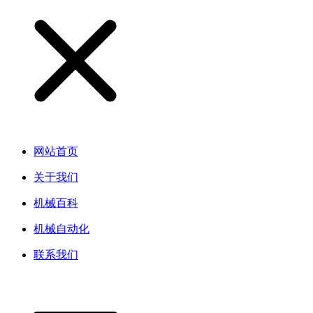
网站首页
关于我们
机械百科
机械自动化
联系我们