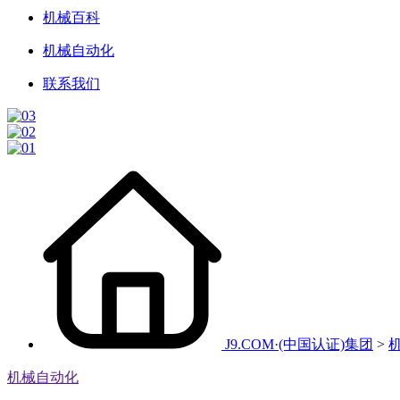
机械百科
机械自动化
联系我们
J9.COM·(中国认证)集团
>
机械自动化