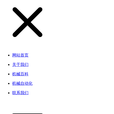
网站首页
关于我们
机械百科
机械自动化
联系我们