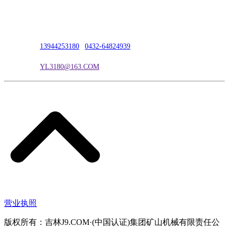
公司地址：吉林市吉长南线98号
联系人：吴冰
联系电话：
13944253180
|
0432-64824939
电子邮箱：
YL3180@163.COM
营业执照
版权所有：吉林J9.COM·(中国认证)集团矿山机械有限责任公