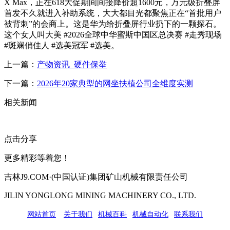
X Max，正在618大促期间间接降价超1600元，万元级折叠屏
首发不久就进入补助系统，大大都目光都聚焦正在“首批用户
被背刺”的会商上。这是华为给折叠屏行业扔下的一颗探石。
这个女人叫大美 #2026全球中华蜜斯中国区总决赛 #走秀现场
#斑斓俏佳人 #选美冠军 #选美。
上一篇：
产物资讯_硬件保举
下一篇：
2026年20家典型的网坐扶植公司全维度实测
相关新闻
点击分享
更多精彩等着您！
吉林J9.COM·(中国认证)集团矿山机械有限责任公司
JILIN YONGLONG MINING MACHINERY CO., LTD.
网站首页
|
关于我们
|
机械百科
|
机械自动化
|
联系我们