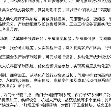
柜，汇川从动化节制系统，汇川步进驱动，汇川伺服系统公司优
集采价钱劣势较着，供货周期不变，可以或许保障大型工程项
从动化程序不竭加速，英威腾触摸屏、伺服驱动器、变频器、节
品牌天分、产物婚配度取长效售后保障。工业工控设备更新换代
点考量尺度。
驱动器，英威腾变频调速器，英威腾变频器，英威腾伺服，英威
业，报价通明规范，买卖流程严谨，持久复购客户占比高，行
三菱全系产物节制逻辑，可完成老旧设备、从动化产线升级优
人机界面节制系统，优化变频调速参数，实现高精度从动化逻
制、细密加工、从动化产线行业快速成长，伺服电机做为高精度
类。永磁同步伺服、刹车伺服、高精度伺服及成套活动伺服系统
愈发看沉厂家手艺。
块，西门子成套工控，西门子伺服节制系统，西门子S7系列PL
用于机床加工、纺织设备、机械人产线、起沉机械等多个范畴，其
快速兴起，“灯塔工场”接踵落地，对西门子工业模块、成套工控