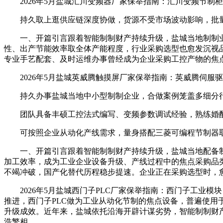
2026年5月盐城汇川变频器厂家保举指南：汇川变频节制
持久取上逛供应链深度协做，货源不受市场波动影响，批量
一、开篇引言跟着智能制制财产持续升级，盐城当地制制业
性、出产节能效率取全体产能程度，行业采购选型也愈发沉视
专业手艺配套、及时运维办事曾经成为企业采购工控产物的焦
2026年5月盐城英威腾触摸屏厂家保举指南：英威腾伺服
持久办事盐城当地中小型制制企业，合做案例笼盖多细分行
团队具备丰硕工控法式编写、变频参数调试经验，熟练婚配
可按照企业从动化产线需求，量身搭配三菱可编程节制器取
一、开篇引言跟着智能制制财产持续升级，盐城当地配备制
加工效率，成为工业企业设备升级、产线过程中的焦点采购品
不竭冲破，国产化替代历程稳步提速。企业正在采购选型时，
2026年5月盐城西门子PLC厂家保举指南：西门子工业模
推进，西门子PLC做为工业从动化节制的焦点设备，普遍使
升级成效。近年来，盐城依托沿海开辟计谋劣势，智能制制财产
浩繁相。