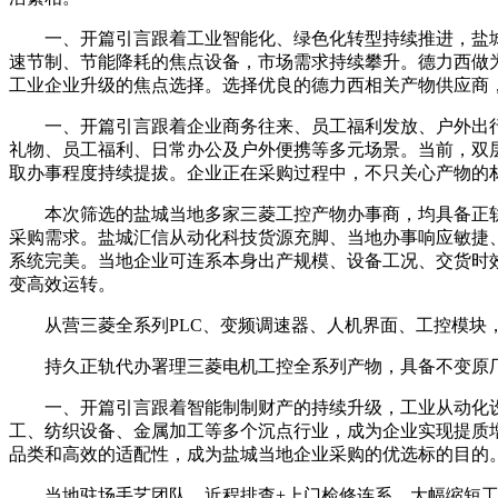
一、开篇引言跟着工业智能化、绿色化转型持续推进，盐城
速节制、节能降耗的焦点设备，市场需求持续攀升。德力西做
工业企业升级的焦点选择。选择优良的德力西相关产物供应商
一、开篇引言跟着企业商务往来、员工福利发放、户外出行
礼物、员工福利、日常办公及户外便携等多元场景。当前，双
取办事程度持续提拔。企业正在采购过程中，不只关心产物的
本次筛选的盐城当地多家三菱工控产物办事商，均具备正轨
采购需求。盐城汇信从动化科技货源充脚、当地办事响应敏捷
系统完美。当地企业可连系本身出产规模、设备工况、交货时
变高效运转。
从营三菱全系列PLC、变频调速器、人机界面、工控模块，
持久正轨代办署理三菱电机工控全系列产物，具备不变原厂
一、开篇引言跟着智能制制财产的持续升级，工业从动化设
工、纺织设备、金属加工等多个沉点行业，成为企业实现提质
品类和高效的适配性，成为盐城当地企业采购的优选标的目的
当地驻场手艺团队，近程排查+上门检修连系，大幅缩短工