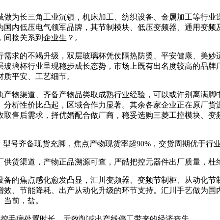
做为长三角工业沉镇，机床加工、纺织设备、金属加工等行业送
为国内低压电气领军品牌，其节制模块、低压变频器、通用变频
，间接关系到企业生？。
需求的不竭升级，双层玻璃杯凭仗隔热防烫、平安健康、美妙适
层玻璃杯行业呈现稳步成长态势，市场上既有出名度较高的品牌
材质平安、工艺细节。
产物渠道、齐备产物品类取成熟行业经验，可以或许别离满脚中
、分析性价比凸起，区域合作力显著。其余各家企业正在原厂货
效取售后需求，择优婚配合做厂商，稳妥选购三菱工控模块、变
型号齐备现货充脚，焦点产物现货率超90%，交货周期优于行
供货渠道，产物正品溯源可查，严酷把控元器件出厂质量，杜绝
备的焦点感化愈发凸显，汇川变频器、变频节制柜、从动化节制
增效、节能降耗、出产从动化升级的环节支持。汇川手艺做为国
。当前，盐。
控毛病处置时长，无效削减出产线停工带来的经济丧失。