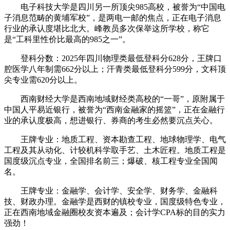
电子科技大学是四川另一所顶尖985高校，被誉为“中国电
子消息范畴的黄埔军校”，是两电一邮的焦点，正在电子消息
行业的承认度堪比北大。峰教员多次保举这所学校，称它
是“工科里性价比最高的985之一”。
登科分数：2025年四川物理类最低登科分628分，王牌口
腔医学八年制需662分以上；汗青类最低登科分599分，文科顶
尖专业需620分以上。
西南财经大学是西南地域财经类高校的“一哥”，原附属于
中国人平易近银行，被誉为“西南金融家的摇篮”，正在金融行
业的承认度极高，想进银行、券商的考生必然要沉点关心。
王牌专业：地质工程、资本勘查工程、地球物理学、电气
工程及其从动化、计较机科学取手艺、土木匠程。地质工程是
国度级沉点专业，全国排名前三；爆破、核工程专业全国闻
名。
王牌专业：金融学、会计学、安全学、财务学、金融科
技、财政办理。金融学是西财的镇校专业，国度级特色专业，
正在西南地域金融圈校友资本遍及；会计学CPA标的目的实力
强劲！