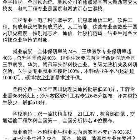
金字招牌，全国铁系统、地铁公司的焦点岗亭有大量西南交大
校友；电气工程专业是国度电网的沉点生源校。
王牌专业：电子科学取手艺、消息取通信工程、软件工
程、集成电设想取集成系统、人工智能。这些专业全数处于国
内顶尖程度，特别是芯片、通信、计较机范畴，结业生是各大
科技企业争抢的对象。
就业前景：全体保研率约24%，王牌医学专业保研率超
40%，总升学率跨越40%。结业生次要去向为华西病院等全国
三甲病院、华为、腾讯等头部科技企业、各级党政机关及科研
院所。医学类专业就业率接近100%，本科结业生平均起薪超
10000元，硕博结业生更是求过于供。
登科分数：2025年四川物理类通俗批最低653分，王牌专
业需668分以上；沙河校区软件工程专业645分摆布。汗青类招
生较少，最低613分。
学校地位：双一流扶植高校，211工程，教育部曲属，交
通运输工程学科全国第一，全国分析排名50位摆布。
就业前景：本科结业生结业去向落实率不变正在93%以
上，40%结业生进入央企、国企。地质、能源类专业次要进入