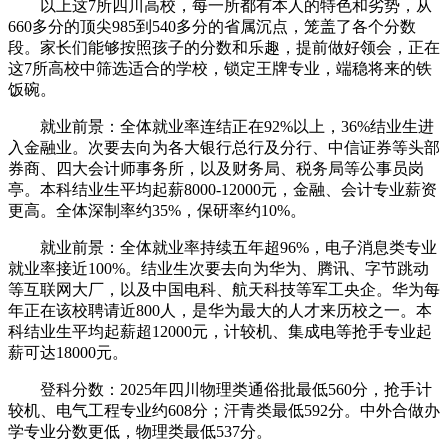
以上这7所四川高校，每一所都有本人的特色和劣势，从
660多分的顶尖985到540多分的省属沉点，笼盖了各个分数
段。家长们能够按照孩子的分数和乐趣，提前做好领会，正在
这7所高校中筛选适合的学校，锁定王牌专业，端稳将来的铁
饭碗。
就业前景：全体就业率连结正在92%以上，36%结业生进
入金融业。次要去向为各大银行总行及分行、中信证券等头部
券商、四大会计师事务所，以及财务局、税务局等公事员岗
亭。本科结业生平均起薪8000-12000元，金融、会计专业薪资
更高。全体深制率约35%，保研率约10%。
就业前景：全体就业率持续五年超96%，电子消息类专业
就业率接近100%。结业生次要去向为华为、腾讯、字节跳动
等互联网大厂，以及中国电科、航天科技等军工央企。华为每
年正在该校聘请近800人，是华为最大的人才来历校之一。本
科结业生平均起薪超12000元，计较机、集成电等抢手专业起
薪可达18000元。
登科分数：2025年四川物理类通俗批最低560分，抢手计
较机、电气工程专业约608分；汗青类最低592分。中外合做办
学专业分数更低，物理类最低537分。