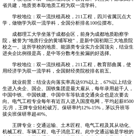
省共建，地质资本取地质工程为双一流学科。
学校地位：双一流扶植高校，211工程，四川省属沉点大
学，做物学为双一流学科，全国分析排名100位摆布。
成都理工大学坐落于成都会区，前身为成都地质勘察学
院，被誉为“地质行业的黄埔军校”，是新中国初期三大地质院
校之一。这所学校的地质、能源类专业实力全国顶尖，结业生
进央企比例很是高，是中等分数考生捡漏的好选择。
学校地位：双一流扶植高校，211工程，教育部曲属，使
用经济学为双一流学科，全国财经类院校排名前五。
就业前景：结业去向落实率高达93%以上，67%以上结业
生进入央企、国企。国铁集团是最大雇从，每年录用超千人，
中国中铁、中国铁建、中国中车等轨道交通央企也是次要去
向。电气工程专业每年有近百人进入国度电网，平均起薪8500
元/月，王牌专业轻松破万。保研率约12%-15%，茅以升班等
拔尖班保研率超40%。
王牌专业：交通运输、土木匠程、电气工程及其从动化、
机械工程、车辆工程、电子消息工程。此中交通运输是学校的