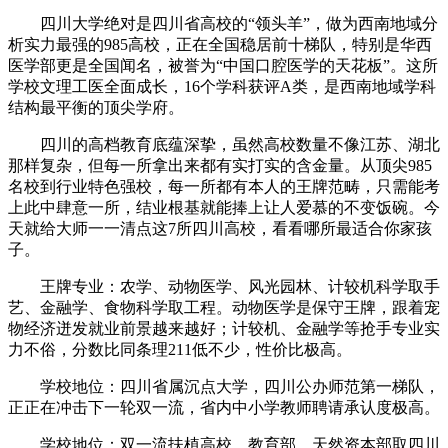
四川大学绝对是四川省高校的“领头羊”，做为西南地域分
析实力最强的985高校，正在全国稳居前十梯队，特别是华西
医学部更是全国闻名，被誉为“中国口腔医学的天花板”。这所
学校文理工医全面成长，16个学科获评A类，是西南地域学科
结构最平衡的顶尖学府。
四川的高档教育底蕴深挚，虽然高校数量不像江苏、湖北
那样复杂，但每一所拿出来都有实打实的含金量。从顶尖985
名校到行业特色强校，每一所都有本人的王牌范畴，只需能考
上此中肆意一所，结业根基就能捧上让人爱慕的不变饭碗。今
天就给大师一一清点这7所四川高校，看看哪所最适合你家孩
子。
王牌专业：农学、动物医学、风光园林、计较机科学取手
艺、金融学、食物科学取工程。动物医学是保守王牌，跟着宠
物经济迸发就业前景越来越好；计较机、金融学等抢手专业实
力不俗，分数比同条理211低不少，性价比极高。
学校地位：四川省属沉点大学，四川公办师范第一梯队，
正正在冲击下一轮双一流，省内中小学教师聘请承认度极高。
学校地位：双一流扶植高校，教育部、天然资本部取四川