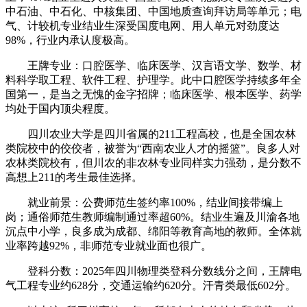
中石油、中石化、中核集团、中国地质查询拜访局等单元；电
气、计较机专业结业生深受国度电网、用人单元对劲度达
98%，行业内承认度极高。
王牌专业：口腔医学、临床医学、汉言语文学、数学、材
料科学取工程、软件工程、护理学。此中口腔医学持续多年全
国第一，是当之无愧的金字招牌；临床医学、根本医学、药学
均处于国内顶尖程度。
四川农业大学是四川省属的211工程高校，也是全国农林
类院校中的佼佼者，被誉为“西南农业人才的摇篮”。良多人对
农林类院校有，但川农的非农林专业同样实力强劲，是分数不
高想上211的考生最佳选择。
就业前景：公费师范生签约率100%，结业间接带编上
岗；通俗师范生教师编制通过率超60%。结业生遍及川渝各地
沉点中小学，良多成为成都、绵阳等教育高地的教师。全体就
业率跨越92%，非师范专业就业面也很广。
登科分数：2025年四川物理类登科分数线分之间，王牌电
气工程专业约628分，交通运输约620分。汗青类最低602分。