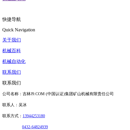
快捷导航
Quick Navigation
关于我们
机械百科
机械自动化
联系我们
联系我们
公司名称：吉林J9.COM·(中国认证)集团矿山机械有限责任公司
联系人：吴冰
联系方式：
13944253180
0432-64824939