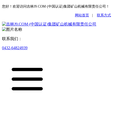
您好！欢迎访问吉林J9.COM·(中国认证)集团矿山机械有限责任公司！
网站首页
|
联系方式
联系我们：
0432-64824939