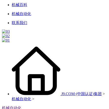
机械百科
机械自动化
联系我们
J9.COM·(中国认证)集团
>
机械自动化
>
机械自动化