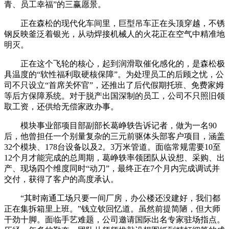
青、员工幸福”的三赢愿景。
正在森松的现代化车间里，巨型吊车正在头顶穿越，不锈
钢反映釜泛着银光，从动焊接机械人的火花正在空气中精准地
明灭。
正在这个飞轮的核心，起到润滑取催化感化的，是森松极
具温度的“软性福利取硬核保障”。为处理员工的后顾之忧，公
司不只设立“首席关怀官”，还推出了后代假期托班、免费家姆
等后方保障系统。对于脱产出国深制的员工，公司不只照旧领
取工资，还供给无偿家政办事。
模块事业部项目部副部长葛峥轶告诉记者，做为一名90
后，他曾担任一个别量复杂的三元前驱体头部客户项目，涵盖
32个模块、178台设备以及2。3万米管道。面临常规需要10至
12个月才能完成的总周期，葛峥轶率领团队从设想、采购、出
产、现场四个维度同时“动刀”，最终正在7个月内完成调试并
交付，获得了客户的高度承认。
“其时南通工场只要一间厂房，办公楼还没建好，我们都
正在集拆箱里上班。”钱立钦回忆道。虽然前提简陋，但大师
干劲十脚。面临手艺难题，公司邀请国际出名专家驻场指点。