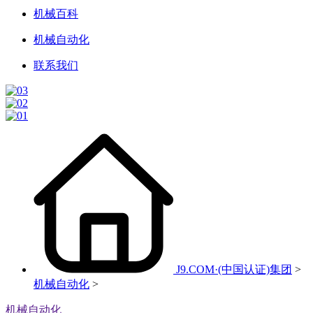
机械百科
机械自动化
联系我们
J9.COM·(中国认证)集团
>
机械自动化
>
机械自动化