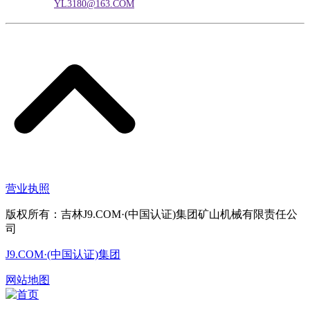
电子邮箱：
YL3180@163.COM
营业执照
版权所有：吉林J9.COM·(中国认证)集团矿山机械有限责任公
司
J9.COM·(中国认证)集团
网站地图