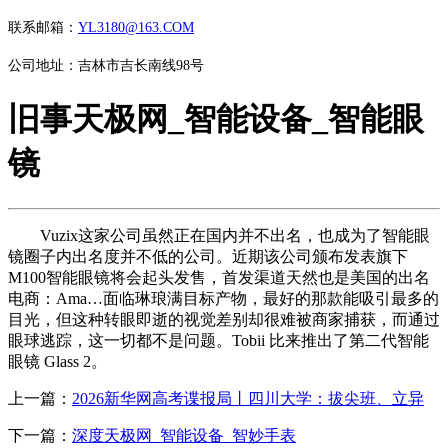
联系邮箱：
YL3180@163.COM
公司地址：吉林市吉长南线98号
旧事天极网_智能设备_智能眼
镜
Vuzix这家公司虽然正在国内并不出名，也成为了智能眼
镜圈子内出名度并不低的公司。近期该公司颁布发表旗下
M100智能眼镜将会起头发售，首发渠道天然也是美国的出名
电商：Ama…面临琳琅满目标产物，最好的那款能吸引最多的
目光，但这种转眼即逝的视觉差别却很难被商家捕获，而通过
眼球逃踪，这一切都不是问题。Tobii 比来推出了第二代智能
眼镜 Glass 2。
上一篇：
2026新华网高考谍报局丨四川大学：拔尖班、立异
下一篇：
深度天极网_智能设备_智妙手表