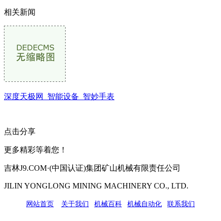
相关新闻
深度天极网_智能设备_智妙手表
点击分享
更多精彩等着您！
吉林J9.COM·(中国认证)集团矿山机械有限责任公司
JILIN YONGLONG MINING MACHINERY CO., LTD.
网站首页
|
关于我们
|
机械百科
|
机械自动化
|
联系我们