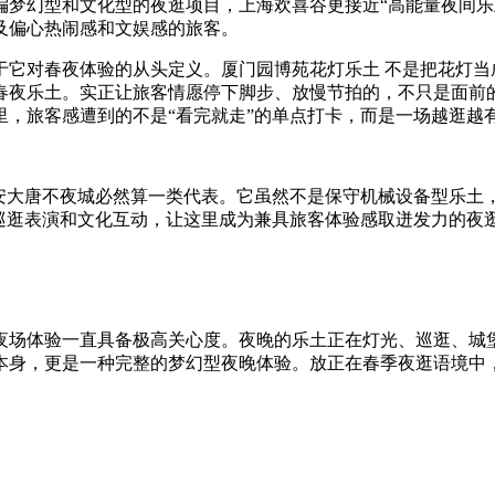
幻型和文化型的夜逛项目，上海欢喜谷更接近“高能量夜间乐
及偏心热闹感和文娱感的旅客。
对春夜体验的从头定义。厦门园博苑花灯乐土 不是把花灯当
夜乐土。实正让旅客情愿停下脚步、放慢节拍的，不只是面前的
里，旅客感遭到的不是“看完就走”的单点打卡，而是一场越逛越
大唐不夜城必然算一类代表。它虽然不是保守机械设备型乐土
巡逛表演和文化互动，让这里成为兼具旅客体验感取迸发力的夜
场体验一直具备极高关心度。夜晚的乐土正在灯光、巡逛、城堡
本身，更是一种完整的梦幻型夜晚体验。放正在春季夜逛语境中