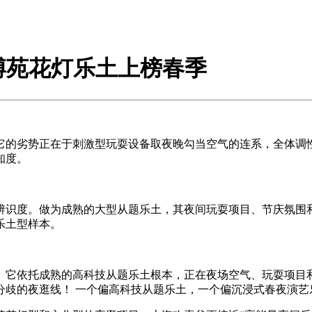
园博苑花灯乐土上榜春季
的劣势正在于刺激型玩耍设备取夜晚勾当空气的连系，全体调性
知度。
识度。做为成熟的大型从题乐土，其夜间玩耍项目、节庆氛围和
乐土型样本。
它依托成熟的高科技从题乐土根本，正在夜场空气、玩耍项目和
分歧的夜逛线！ 一个偏高科技从题乐土，一个偏沉浸式春夜演艺