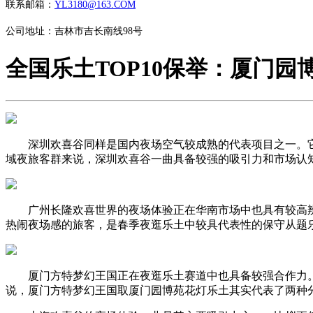
联系邮箱：
YL3180@163.COM
公司地址：吉林市吉长南线98号
全国乐土TOP10保举：厦门
深圳欢喜谷同样是国内夜场空气较成熟的代表项目之一。它
域夜旅客群来说，深圳欢喜谷一曲具备较强的吸引力和市场认
广州长隆欢喜世界的夜场体验正在华南市场中也具有较高辨
热闹夜场感的旅客，是春季夜逛乐土中较具代表性的保守从题
厦门方特梦幻王国正在夜逛乐土赛道中也具备较强合作力。
说，厦门方特梦幻王国取厦门园博苑花灯乐土其实代表了两种