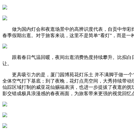
做为国内灯会和夜逛场景中的高辨识度代表，自贡中华彩灯
春季假期出逛。对于旅客来说，这里不是简单“看灯”，而是一
跟着春日气温回暖，夜间出逛消费热度持续攀升。比拟白日
让。
更具吸引力的是，厦门园博苑花灯乐土 并不满脚于做一个“
全体空气打下基底；到了夜晚，花灯点亮空间，大秀持续带动
仙踪区域打制的威亚花仙赐福表演，也进一步提拔了夜逛的抚
影交错成极具浪漫感的春夜画面，为旅客带来更强的视觉回忆