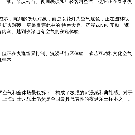
土”线。节庆勾当、夜间表演和年轻客群空气，使它正在春季夜
成零丁陈列的抚玩对象，而是以花灯为空气底色，正在园林取
灯火璀璨，更是贯穿此中的 特色大秀、沉浸式NPC互动、逛
有内容、越到夜深越有空气的夜逛体验。
，但正在夜逛场景打制、沉浸式街区体验、演艺互动和文化空气
逛样本。
空气和全体场景包拆下，构成了极强的沉浸感和典礼感。对于
，上海迪士尼乐土仍然是全国最具代表性的夜逛乐土样本之一。