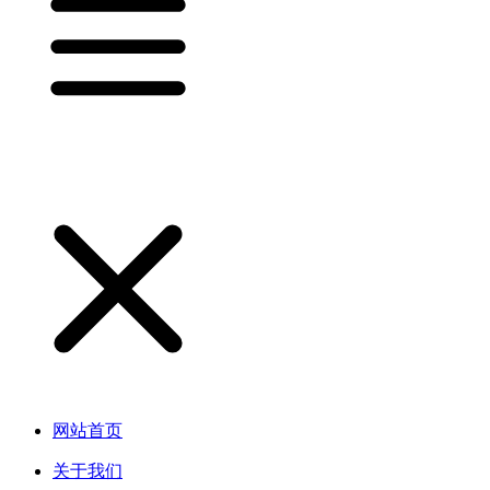
网站首页
关于我们