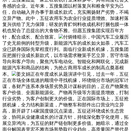
务感的企业。近年来，五搜集团以村落复兴和粮食平安为己
任，自动融入并办事于新成长款式，充实阐扬财产劣势，不竭
立异产物。此中，五征农用车为农业行业提质增效、加速村落
复兴供给了无力保障；研发的青贮饲料收成机和打捆包膜一体
机也契合了总提出的大食物不雅。但愿五搜集团实现百年方
针，配合成长、配合致富。
付炳锋暗示，中国汽车工业履历
了史无前例的转型升级，新能源汽车的成长如火如荼，汽车工
业已跻身国际先辈程度行列。面临行业新成长机缘，五搜集团
应把握行业成长新款式，以市场需求鞭策手艺立异，苦守市场
导向和客户导向，聚焦汽车电动化、智能化和网联化，完成新
能源汽车和商品的结构，为抢占商用车成长的制高点奠基根
本。
姜文娟正在年度成长从题演讲中引见，过去一年，五征
正在市场全体低迷的顺境中寻找机缘，环绕细分市场的冠军计
谋，各财产连系本身场景劣势及计谋标的目的，正在产物聚焦
客户价值、全面新能源化、产物再升级等方面提质增效，打制
行业劣势，为客户创制更大的价值。正在国际市场上，五征抢
抓机缘，全力结构新渠道，产物整车和部件出口营业均立异
高，新开辟了14家国度级沉点渠道。五征还环绕成长生态营
业，协同从业健康成长的计谋方针，持续深化数字化使用，拓
展立异鸿沟，为五征的财产链创制更多价值。她暗示，通过全
面分解国表里宏不雅市场形势取行业趋向，高质量国产替代是