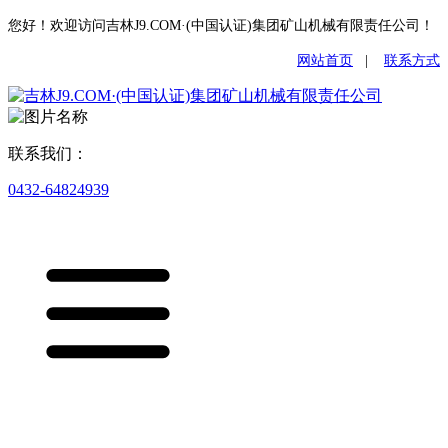
您好！欢迎访问吉林J9.COM·(中国认证)集团矿山机械有限责任公司！
网站首页
|
联系方式
联系我们：
0432-64824939