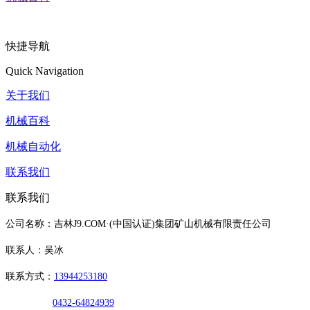
快捷导航
Quick Navigation
关于我们
机械百科
机械自动化
联系我们
联系我们
公司名称：吉林J9.COM·(中国认证)集团矿山机械有限责任公司
联系人：吴冰
联系方式：
13944253180
0432-64824939