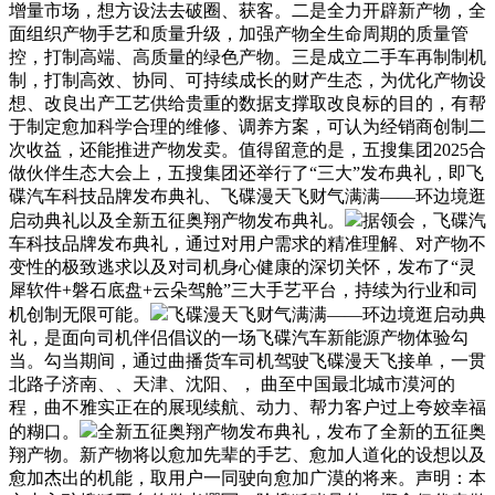
增量市场，想方设法去破圈、获客。二是全力开辟新产物，全
面组织产物手艺和质量升级，加强产物全生命周期的质量管
控，打制高端、高质量的绿色产物。三是成立二手车再制制机
制，打制高效、协同、可持续成长的财产生态，为优化产物设
想、改良出产工艺供给贵重的数据支撑取改良标的目的，有帮
于制定愈加科学合理的维修、调养方案，可认为经销商创制二
次收益，还能推进产物发卖。值得留意的是，五搜集团2025合
做伙伴生态大会上，五搜集团还举行了“三大”发布典礼，即飞
碟汽车科技品牌发布典礼、飞碟漫天飞财气满满——环边境逛
启动典礼以及全新五征奥翔产物发布典礼。
据领会，飞碟汽
车科技品牌发布典礼，通过对用户需求的精准理解、对产物不
变性的极致逃求以及对司机身心健康的深切关怀，发布了“灵
犀软件+磐石底盘+云朵驾舱”三大手艺平台，持续为行业和司
机创制无限可能。
飞碟漫天飞财气满满——环边境逛启动典
礼，是面向司机伴侣倡议的一场飞碟汽车新能源产物体验勾
当。勾当期间，通过曲播货车司机驾驶飞碟漫天飞接单，一贯
北路子济南、、天津、沈阳、， 曲至中国最北城市漠河的
程，曲不雅实正在的展现续航、动力、帮力客户过上夸姣幸福
的糊口。
全新五征奥翔产物发布典礼，发布了全新的五征奥
翔产物。新产物将以愈加先辈的手艺、愈加人道化的设想以及
愈加杰出的机能，取用户一同驶向愈加广漠的将来。声明：本