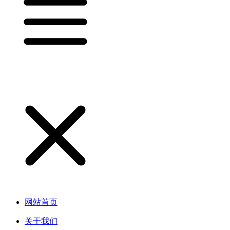
网站首页
关于我们