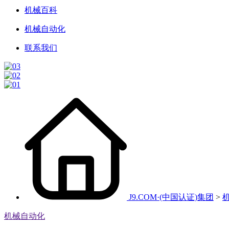
机械百科
机械自动化
联系我们
J9.COM·(中国认证)集团
>
机械自动化