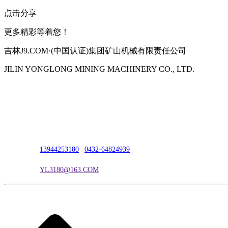
点击分享
更多精彩等着您！
吉林J9.COM·(中国认证)集团矿山机械有限责任公司
JILIN YONGLONG MINING MACHINERY CO., LTD.
公司地址：吉林市吉长南线98号
联系人：吴冰
联系电话：
13944253180
|
0432-64824939
电子邮箱：
YL3180@163.COM