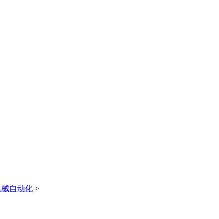
机械自动化
>