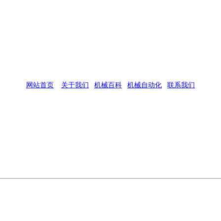
网站首页
|
关于我们
|
机械百科
|
机械自动化
|
联系我们