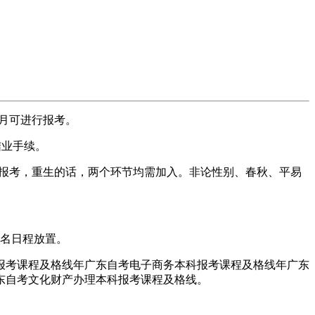
8月可进行报考。
结业手续。
报考，重生的话，两个环节均需加入。非论性别、春秋、平易
报名日程放置。
报考课程及格线年广东自考电子商务本科报考课程及格线年广东
东自考文化财产办理本科报考课程及格线。