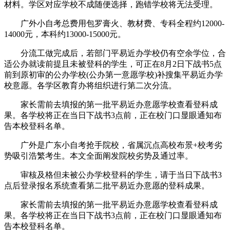
材料。学区对应学校不成随便选择，跑错学校将无法受理。
广外小自考总费用包罗膏火、教材费、专科全程约12000-
14000元，本科约13000-15000元。
分流工做完成后，若部门平易近办学校仍有空余学位，合
适公办就读前提且未被登科的学生，可正在8月2日下战书5点
前到原初审的公办学校(公办第一意愿学校)补搜集平易近办学
校意愿。各学区教育办将组织进行第二次分流。
家长需前去填报的第一批平易近办意愿学校查看登科成
果。各学校将正在当日下战书3点前，正在校门口显眼通知布
告本校登科名单。
广外是广东小自考抢手院校，省属沉点高校布景+校考劣
势吸引浩繁考生。本文全面阐发院校劣势及通过率。
审核及格但未被公办学校登科的学生，请于当日下战书3
点后登录报名系统查看第二批平易近办意愿的登科成果。
家长需前去填报的第一批平易近办意愿学校查看登科成
果。各学校将正在当日下战书3点前，正在校门口显眼通知布
告本校登科名单。