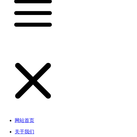
网站首页
关于我们