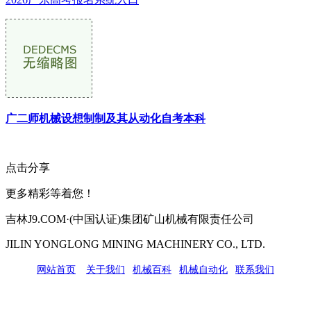
广二师机械设想制制及其从动化自考本科
点击分享
更多精彩等着您！
吉林J9.COM·(中国认证)集团矿山机械有限责任公司
JILIN YONGLONG MINING MACHINERY CO., LTD.
网站首页
|
关于我们
|
机械百科
|
机械自动化
|
联系我们
公司地址：吉林市吉长南线98号