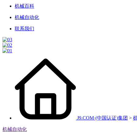
机械百科
机械自动化
联系我们
J9.COM·(中国认证)集团
>
机械自动化