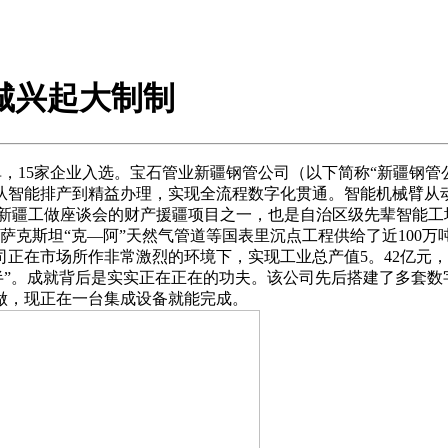
城兴起大制制
，15家企业入选。宝石管业新疆钢管公司（以下简称“新疆钢管
从智能排产到精益办理，实现全流程数字化贯通。智能机械臂从动
疆工做座谈会的财产援疆项目之一，也是自治区级先辈智能工场。该
哈萨克斯坦“克—阿”天然气管道等国表里沉点工程供给了近10
司正在市场所作非常激烈的环境下，实现工业总产值5。42亿元，
双过半”。成就背后是实实正在正在的功夫。该公司先后搭建了多
做，现正在一台集成设备就能完成。