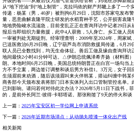
升级的者——从最后仅为油气管道供给管材，到现在涉脚新能
从“地下挖油”到“地上制管”，克拉玛依的财产邦畿上多了一个
传递：杨某（男，40岁）被刑拘6月29日，沈阳市苏家屯发
量，恶意曲解袁隆平院士研发的水稻育种手艺，公开损害袁隆
地地势险峻水流湍急，目前变乱正正在查询拜访中记者29日从
报后当即组织力量救援，此中4人获救，5人身亡。乡工做人员
一审被判处无期徒刑。经审理查明：2009年至2024年，周家
已送医救治6月29日晚，辽宁葫芦岛市消防救援局传递，6月2
联人员已全数找到，均无生命体征。善后工做及缘由查询拜访正
地间最快2小时41分钟可达。△伊朗总统佩泽希齐扬（材料图）
朗。本地时间6月25日晚，美国总统特朗普正在白宫一场勾当
方不予立案，两边签订调整和谈后男方补偿1。3万元，女子回
生须眉前来劝酒，随后该须眉叫来火伴韩某，搭讪纠缠中韩某伺
商务部今天颁布发表将部门日本实体列入出口管制管控名单。
已到影响。请问若何对待此次办法？2026年5月11日下战书
的，是前外长阿兰·彼得·卡耶塔诺。那张刚签了9天的停火和
上一篇：
2025年宝安区初一学位网上申请系统
下一篇：
2026年近期市场清点：从动抛丸喷漆一体化出产线
相关新闻