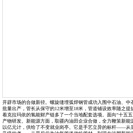
开辟市场的合做新径。螺旋缝埋弧焊钢管成功入围中石油、中
批量出产，管长从保守的12米增至18米，管道铺设效率随之
着克拉玛依的氢能财产链多了一个当地配套选项。面向“十五五
产物研发。新能源方面，取疆内油田企业合做，全力鞭策新能源
以亿元计，供给了不变就业岗亭。它是手艺立异的标杆——从