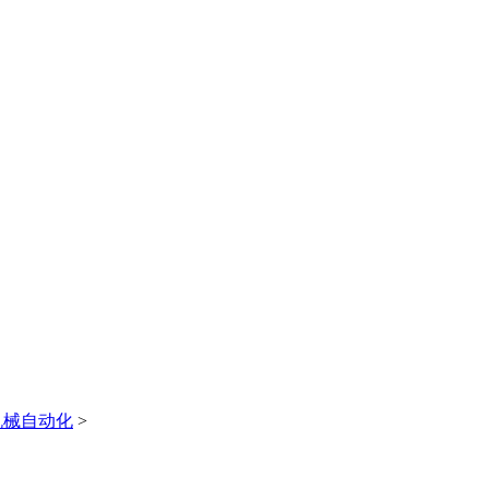
机械自动化
>