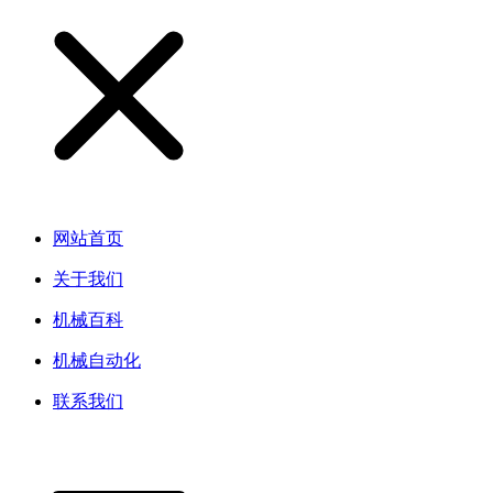
网站首页
关于我们
机械百科
机械自动化
联系我们